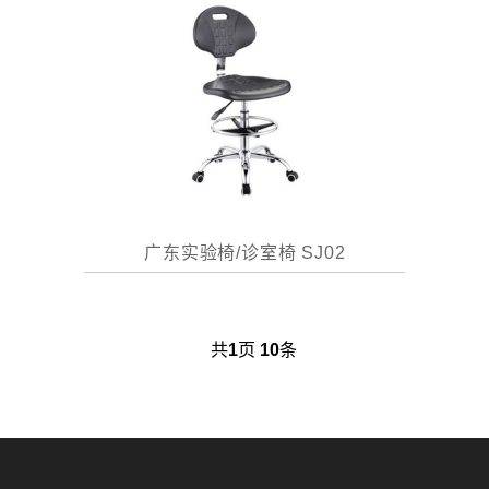
广东实验椅/诊室椅 SJ02
共
1
页
10
条